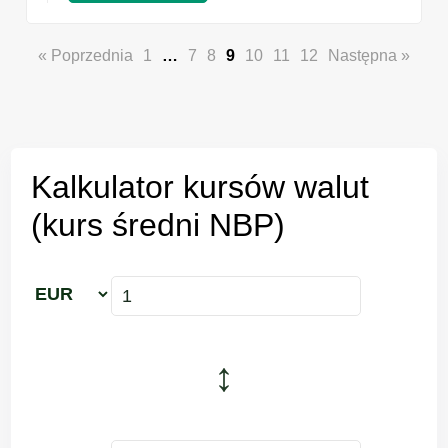
« Poprzednia
1
…
7
8
9
10
11
12
Następna »
Kalkulator kursów walut
(kurs średni NBP)
↕