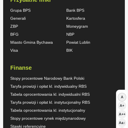
Grupa BPS
Bank BPS
Generali
Kartosfera
ZBP
Moneygram
BFG
NBP
Miasto Gmina Bychawa
Powiat Lublin
Visa
BIK
Finanse
Stopy procentowe Narodowy Bank Polski
Taryfa prowizji i opłat kl. indywidualny RBS
Tabela oprocentowania kl. indywidualni RBS
A
Taryfa prowizji i opłat kl. instytucjonalny RBS
A+
Tabela oprocentowania kl. instytucjonalny
A++
Stopy procentowe rynek międzynarodowy
Aa↕
Stawki referencyjne